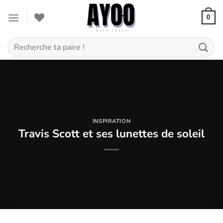
Passer
au
0
contenu
Recherche
pour :
INSPIRATION
Travis Scott et ses lunettes de soleil