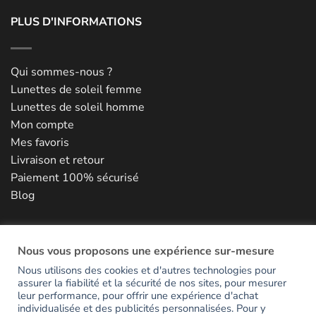
PLUS D'INFORMATIONS
Qui sommes-nous ?
Lunettes de soleil femme
Lunettes de soleil homme
Mon compte
Mes favoris
Livraison et retour
Paiement 100% sécurisé
Blog
NOUS CONTACTER
Nous vous proposons une expérience sur-mesure
Nous utilisons des cookies et d'autres technologies pour
assurer la fiabilité et la sécurité de nos sites, pour mesurer
RESTONS EN CONTACT
leur performance, pour offrir une expérience d'achat
individualisée et des publicités personnalisées. Pour y