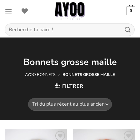
Passer
au
0
contenu
Recherche
pour :
Bonnets grosse maille
AYOO
BONNETS
>
BONNETS GROSSE MAILLE
FILTRER