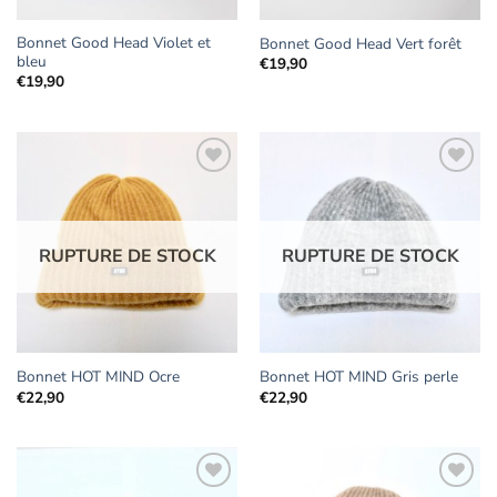
Bonnet Good Head Violet et
Bonnet Good Head Vert forêt
bleu
€
19,90
€
19,90
Ajouter
Ajouter
aux
aux
RUPTURE DE STOCK
RUPTURE DE STOCK
favoris
favoris
Bonnet HOT MIND Ocre
Bonnet HOT MIND Gris perle
€
22,90
€
22,90