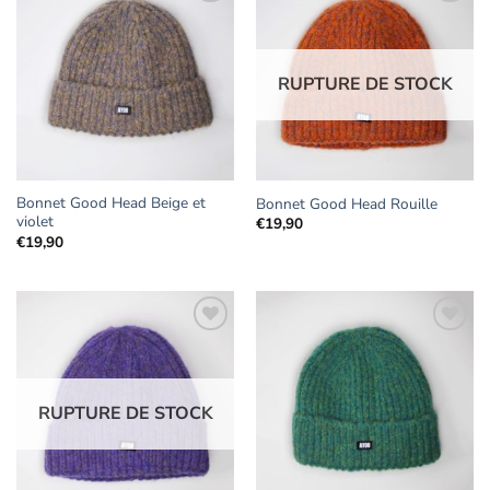
Ajouter
Ajouter
aux
aux
RUPTURE DE STOCK
favoris
favoris
Bonnet Good Head Beige et
Bonnet Good Head Rouille
violet
€
19,90
€
19,90
Ajouter
Ajouter
aux
aux
RUPTURE DE STOCK
favoris
favoris