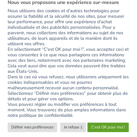
Nous vous proposons une expérience sur-mesure
Nous utilisons des cookies et d'autres technologies pour
assurer la fiabilité et la sécurité de nos sites, pour mesurer
RESTONS EN CONTACT
leur performance, pour offrir une expérience d'achat
individualisée et des publicités personnalisées. Pour y
parvenir, nous collectons des informations au sujet de nos
Inscrivez-vous pour avoir accès en avant-première aux
utilisateurs, de leurs appareils et de la manière dont ils
utilisent nos offres.
nouveautés et recevoir votre code de bienvenue de -15%.
En sélectionnant “C'est OK pour moi !”, vous acceptez ceci et
vous consentez à ce que nous partagions ces informations
avec des tiers, notamment avec nos partenaires marketing.
Erreur :
Formulaire de contact non trouvé !
Cela veut aussi dire que vos données peuvent être traitées
aux États-Unis.
Dans le cas où vous refusez, nous utiliserons uniquement les
Partagez votre expérience
cookies indispensables et vous ne pourrez
#ayookeepfresh
malheureusement recevoir aucun contenu personnalisé.
Sélectionnez “Définir mes préférences” pour obtenir plus de
détails et pour gérer vos options.
Vous pouvez régler ou modifier vos préférences à tout
moment. Vous trouverez de plus amples informations dans
notre politique de confidentialité.
Définir mes préférences
Je refuse :(
C'est OK pour moi !
Copyright 2026 ©
AYOO
|
Mentions légales
|
CGV