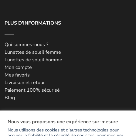
PLUS D'INFORMATIONS
Qui sommes-nous ?
Lunettes de soleil femme
Lunettes de soleil homme
Mon compte
Mes favoris
Livraison et retour
Paiement 100% sécurisé
Blog
NOUS CONTACTER
Nous vous proposons une expérience sur-mesure
Nous utilisons des cookies et d'autres technologies pour
assurer la fiabilité et la sécurité de nos sites, pour mesurer
RESTONS EN CONTACT