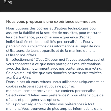
Blog
NOUS CONTACTER
Nous vous proposons une expérience sur-mesure
Nous utilisons des cookies et d'autres technologies pour
assurer la fiabilité et la sécurité de nos sites, pour mesurer
RESTONS EN CONTACT
leur performance, pour offrir une expérience d'achat
individualisée et des publicités personnalisées. Pour y
parvenir, nous collectons des informations au sujet de nos
Inscrivez-vous pour avoir accès en avant-première aux
utilisateurs, de leurs appareils et de la manière dont ils
utilisent nos offres.
nouveautés et recevoir votre code de bienvenue de -15%.
En sélectionnant “C'est OK pour moi !”, vous acceptez ceci et
vous consentez à ce que nous partagions ces informations
avec des tiers, notamment avec nos partenaires marketing.
Erreur :
Formulaire de contact non trouvé !
Cela veut aussi dire que vos données peuvent être traitées
aux États-Unis.
Dans le cas où vous refusez, nous utiliserons uniquement les
Partagez votre expérience
cookies indispensables et vous ne pourrez
#ayookeepfresh
malheureusement recevoir aucun contenu personnalisé.
Sélectionnez “Définir mes préférences” pour obtenir plus de
détails et pour gérer vos options.
Vous pouvez régler ou modifier vos préférences à tout
moment. Vous trouverez de plus amples informations dans