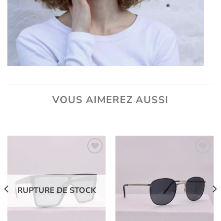
VOUS AIMEREZ AUSSI
Ajouter
Ajouter
aux
aux
RUPTURE DE STOCK
favoris
favoris