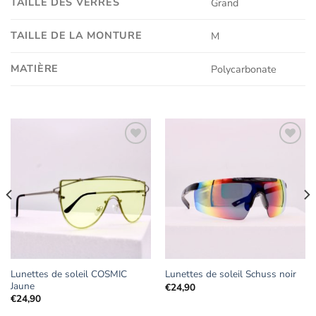
TAILLE DES VERRES
Grand
TAILLE DE LA MONTURE
M
MATIÈRE
Polycarbonate
Ajouter
Ajouter
aux
aux
favoris
favoris
Lunettes de soleil COSMIC
Lunettes de soleil Schuss noir
Jaune
€
24,90
€
24,90