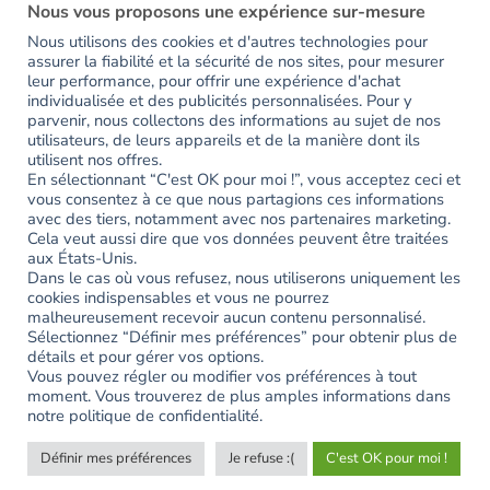
Nous vous proposons une expérience sur-mesure
Nous utilisons des cookies et d'autres technologies pour
assurer la fiabilité et la sécurité de nos sites, pour mesurer
RESTONS EN CONTACT
leur performance, pour offrir une expérience d'achat
individualisée et des publicités personnalisées. Pour y
parvenir, nous collectons des informations au sujet de nos
Inscrivez-vous pour avoir accès en avant-première aux
utilisateurs, de leurs appareils et de la manière dont ils
utilisent nos offres.
nouveautés et recevoir votre code de bienvenue de -15%.
En sélectionnant “C'est OK pour moi !”, vous acceptez ceci et
vous consentez à ce que nous partagions ces informations
avec des tiers, notamment avec nos partenaires marketing.
Erreur :
Formulaire de contact non trouvé !
Cela veut aussi dire que vos données peuvent être traitées
aux États-Unis.
Dans le cas où vous refusez, nous utiliserons uniquement les
Partagez votre expérience
cookies indispensables et vous ne pourrez
#ayookeepfresh
malheureusement recevoir aucun contenu personnalisé.
Sélectionnez “Définir mes préférences” pour obtenir plus de
détails et pour gérer vos options.
Vous pouvez régler ou modifier vos préférences à tout
moment. Vous trouverez de plus amples informations dans
notre politique de confidentialité.
Définir mes préférences
Je refuse :(
C'est OK pour moi !
Copyright 2026 ©
AYOO
|
Mentions légales
|
CGV