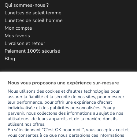
Qui sommes-nous ?
Lunettes de soleil femme
Lunettes de soleil homme
Mon compte
Mes favoris
Livraison et retour
Paiement 100% sécurisé
Blog
NOUS CONTACTER
Nous vous proposons une expérience sur-mesure
Nous utilisons des cookies et d'autres technologies pour
assurer la fiabilité et la sécurité de nos sites, pour mesurer
RESTONS EN CONTACT
leur performance, pour offrir une expérience d'achat
individualisée et des publicités personnalisées. Pour y
parvenir, nous collectons des informations au sujet de nos
Inscrivez-vous pour avoir accès en avant-première aux
utilisateurs, de leurs appareils et de la manière dont ils
utilisent nos offres.
nouveautés et recevoir votre code de bienvenue de -15%.
En sélectionnant “C'est OK pour moi !”, vous acceptez ceci et
vous consentez à ce que nous partagions ces informations