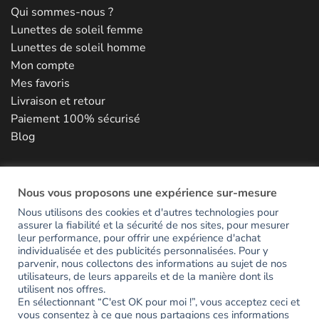
Qui sommes-nous ?
Lunettes de soleil femme
Lunettes de soleil homme
Mon compte
Mes favoris
Livraison et retour
Paiement 100% sécurisé
Blog
NOUS CONTACTER
Nous vous proposons une expérience sur-mesure
Nous utilisons des cookies et d'autres technologies pour
assurer la fiabilité et la sécurité de nos sites, pour mesurer
RESTONS EN CONTACT
leur performance, pour offrir une expérience d'achat
individualisée et des publicités personnalisées. Pour y
parvenir, nous collectons des informations au sujet de nos
Inscrivez-vous pour avoir accès en avant-première aux
utilisateurs, de leurs appareils et de la manière dont ils
utilisent nos offres.
nouveautés et recevoir votre code de bienvenue de -15%.
En sélectionnant “C'est OK pour moi !”, vous acceptez ceci et
vous consentez à ce que nous partagions ces informations