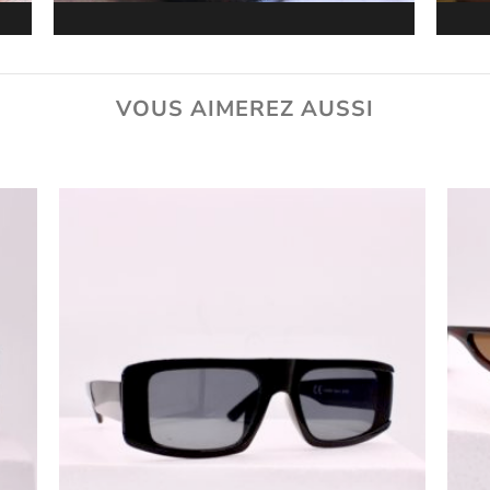
VOUS AIMEREZ AUSSI
uter
Ajouter
ux
aux
oris
favoris