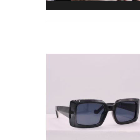
Ajouter
Ajo
aux
a
favoris
fav