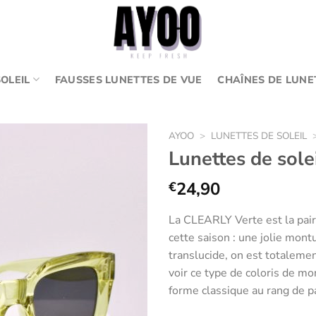
OLEIL
FAUSSES LUNETTES DE VUE
CHAÎNES DE LUNE
AYOO
>
LUNETTES DE SOLEIL
Lunettes de sol
24,90
€
Ajouter
aux
La CLEARLY Verte est la pair
favoris
cette saison : une jolie montu
translucide, on est totalement 
voir ce type de coloris de mon
forme classique au rang de p