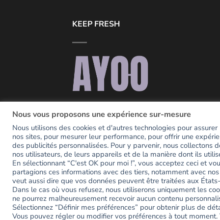
KEEP FRESH
Notre seul but, c’est d’être la petite touc
Nous vous proposons une expérience sur-mesure
de couleur, de fun et de fraicheur dans
Nous utilisons des cookies et d'autres technologies pour assurer la
votre quotidien.
nos sites, pour mesurer leur performance, pour offrir une expérie
des publicités personnalisées. Pour y parvenir, nous collectons d
nos utilisateurs, de leurs appareils et de la manière dont ils utilis
En sélectionnant “C'est OK pour moi !”, vous acceptez ceci et v
partagions ces informations avec des tiers, notamment avec nos
veut aussi dire que vos données peuvent être traitées aux États-
Dans le cas où vous refusez, nous utiliserons uniquement les co
ne pourrez malheureusement recevoir aucun contenu personnali
Sélectionnez “Définir mes préférences” pour obtenir plus de déta
Vous pouvez régler ou modifier vos préférences à tout moment. 