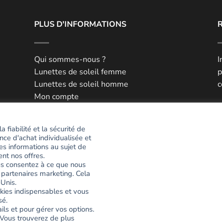
PLUS D'INFORMATIONS
Qui sommes-nous ?
I
Lunettes de soleil femme
p
Lunettes de soleil homme
c
Mon compte
he
Mes favoris
E
Livraison et retour
 fiabilité et la sécurité de
Paiement 100% sécurisé
nce d'achat individualisée et
P
Blog
es informations au sujet de
#
ent nos offres.
ous consentez à ce que nous
 partenaires marketing. Cela
NOUS CONTACTER
Unis.
okies indispensables et vous
sé.
ils et pour gérer vos options.
Vous trouverez de plus