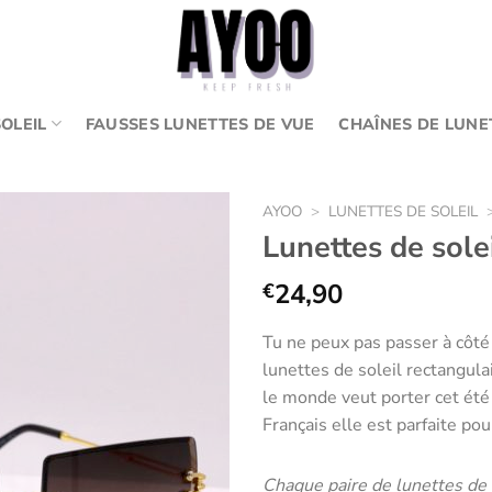
OLEIL
FAUSSES LUNETTES DE VUE
CHAÎNES DE LUNE
AYOO
>
LUNETTES DE SOLEIL
Lunettes de sole
24,90
€
Ajouter
aux
Tu ne peux pas passer à côté 
favoris
lunettes de soleil rectangul
le monde veut porter cet été 
Français elle est parfaite pou
Chaque paire de lunettes de s