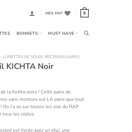
MES FAV'
0
TTES
BONNETS
MUST HAVE
>
LUNETTES DE SOLEIL RECTANGULAIRES
il KICHTA Noir
de la Kichta noire ! Cette paire de
aires sans monture est LA paire que tout
! On l’a vu sur toutes les star du RAP
r tous les styles.
oleil est livrée avec un étui, une