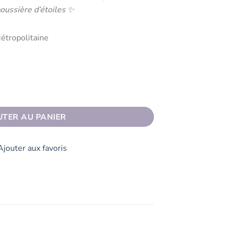
poussière d’étoiles ✨
étropolitaine
 KICHTA Noir
UTER AU PANIER
Ajouter aux favoris