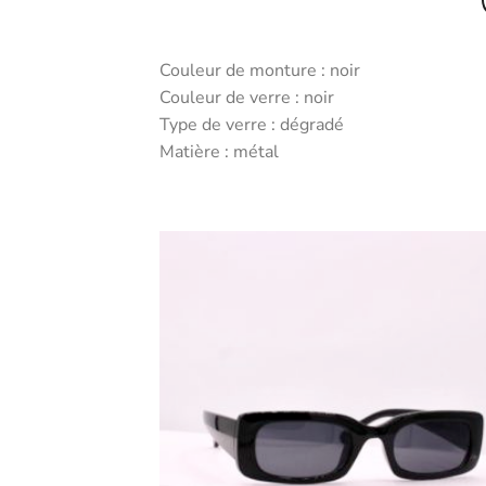
Couleur de monture : noir
Couleur de verre : noir
Type de verre : dégradé
Matière : métal
Ajouter
Ajo
aux
a
favoris
fav