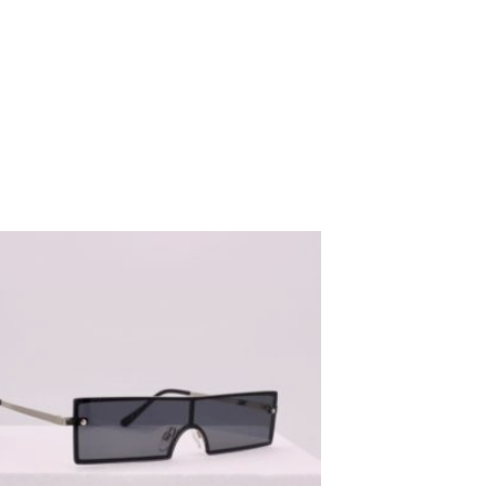
Ajouter
aux
favoris