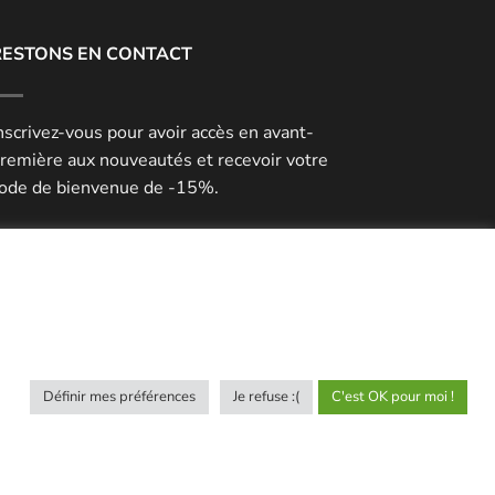
RESTONS EN CONTACT
nscrivez-vous pour avoir accès en avant-
remière aux nouveautés et recevoir votre
ode de bienvenue de -15%.
rreur :
Formulaire de contact non trouvé !
artagez votre expérience
ayookeepfresh
Définir mes préférences
Je refuse :(
C'est OK pour moi !