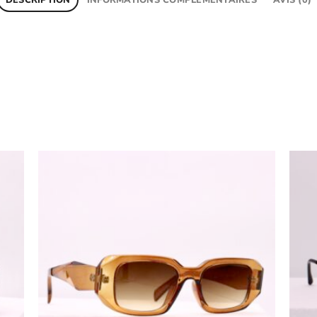
uter
Ajouter
ux
aux
oris
favoris