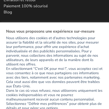
Livraison et retour
Paiement 100% sécurisé
Blog
NOUS CONTACTER
Nous vous proposons une expérience sur-mesure
Nous utilisons des cookies et d'autres technologies pour
assurer la fiabilité et la sécurité de nos sites, pour mesurer
RESTONS EN CONTACT
leur performance, pour offrir une expérience d'achat
individualisée et des publicités personnalisées. Pour y
parvenir, nous collectons des informations au sujet de nos
utilisateurs, de leurs appareils et de la manière dont ils
Inscrivez-vous pour avoir accès en avant-première aux
utilisent nos offres.
nouveautés et recevoir votre code de bienvenue de -15%.
En sélectionnant “C'est OK pour moi !”, vous acceptez ceci et
vous consentez à ce que nous partagions ces informations
avec des tiers, notamment avec nos partenaires marketing.
Erreur :
Formulaire de contact non trouvé !
Cela veut aussi dire que vos données peuvent être traitées
aux États-Unis.
Dans le cas où vous refusez, nous utiliserons uniquement les
Partagez votre expérience
cookies indispensables et vous ne pourrez
#ayookeepfresh
malheureusement recevoir aucun contenu personnalisé.
Sélectionnez “Définir mes préférences” pour obtenir plus de
détails et pour gérer vos options.