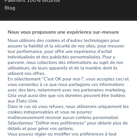
Paiement 100% sécurisé
Blog
NOUS CONTACTER
Nous vous proposons une expérience sur-mesure
Nous utilisons des cookies et d'autres technologies pour
assurer la fiabilité et la sécurité de nos sites, pour mesurer
RESTONS EN CONTACT
leur performance, pour offrir une expérience d'achat
individualisée et des publicités personnalisées. Pour y
parvenir, nous collectons des informations au sujet de nos
utilisateurs, de leurs appareils et de la manière dont ils
Inscrivez-vous pour avoir accès en avant-première aux
utilisent nos offres.
nouveautés et recevoir votre code de bienvenue de -15%.
En sélectionnant “C'est OK pour moi !”, vous acceptez ceci et
vous consentez à ce que nous partagions ces informations
avec des tiers, notamment avec nos partenaires marketing.
Erreur :
Formulaire de contact non trouvé !
Cela veut aussi dire que vos données peuvent être traitées
aux États-Unis.
Dans le cas où vous refusez, nous utiliserons uniquement les
Partagez votre expérience
cookies indispensables et vous ne pourrez
#ayookeepfresh
malheureusement recevoir aucun contenu personnalisé.
Sélectionnez “Définir mes préférences” pour obtenir plus de
détails et pour gérer vos options.
Vous pouvez régler ou modifier vos préférences à tout