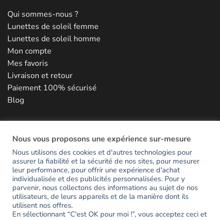
Qui sommes-nous ?
Lunettes de soleil femme
Lunettes de soleil homme
Mon compte
Mes favoris
Livraison et retour
Paiement 100% sécurisé
Blog
NOUS CONTACTER
Nous vous proposons une expérience sur-mesure
Nous utilisons des cookies et d'autres technologies pour
assurer la fiabilité et la sécurité de nos sites, pour mesurer
RESTONS EN CONTACT
leur performance, pour offrir une expérience d'achat
individualisée et des publicités personnalisées. Pour y
parvenir, nous collectons des informations au sujet de nos
utilisateurs, de leurs appareils et de la manière dont ils
Inscrivez-vous pour avoir accès en avant-première aux
utilisent nos offres.
nouveautés et recevoir votre code de bienvenue de -15%.
En sélectionnant “C'est OK pour moi !”, vous acceptez ceci et