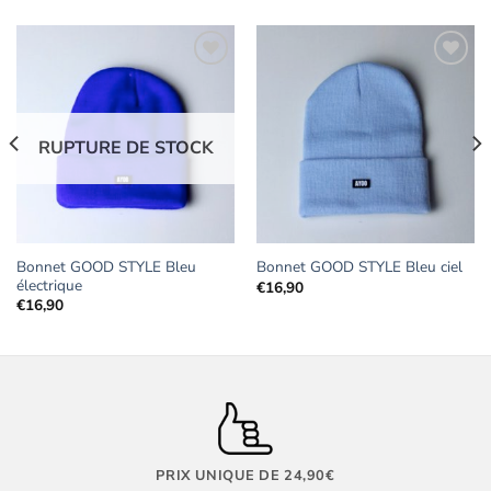
Ajouter
Ajouter
aux
aux
RUPTURE DE STOCK
favoris
favoris
Bonnet GOOD STYLE Bleu
Bonnet GOOD STYLE Bleu ciel
électrique
€
16,90
€
16,90
PRIX UNIQUE DE 24,90€