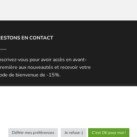
RESTONS EN CONTACT
nscrivez-vous pour avoir accès en avant-
remière aux nouveautés et recevoir votre
ode de bienvenue de -15%.
rreur :
Formulaire de contact non trouvé !
artagez votre expérience
ayookeepfresh
Définir mes préférences
Je refuse :(
C'est OK pour moi !