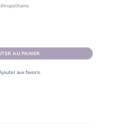
étropolitaine
E Orange clair
UTER AU PANIER
Ajouter aux favoris