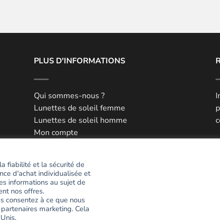
PLUS D'INFORMATIONS
Qui sommes-nous ?
I
Lunettes de soleil femme
p
Lunettes de soleil homme
c
Mon compte
he
Mes favoris
E
Livraison et retour
 fiabilité et la sécurité de
Paiement 100% sécurisé
nce d'achat individualisée et
P
Blog
es informations au sujet de
#
ent nos offres.
ous consentez à ce que nous
 partenaires marketing. Cela
NOUS CONTACTER
Unis.