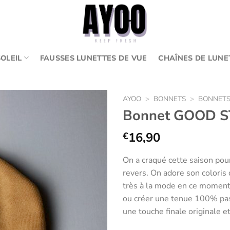
OLEIL
FAUSSES LUNETTES DE VUE
CHAÎNES DE LUNE
AYOO
>
BONNETS
>
BONNET
Bonnet GOOD ST
16,90
€
Ajouter
aux
On a craqué cette saison pou
favoris
revers. On adore son coloris
très à la mode en ce moment.
ou créer une tenue 100% past
une touche finale originale e