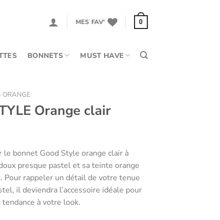
MES FAV'
0
TTES
BONNETS
MUST HAVE
S ORANGE
YLE Orange clair
r le bonnet Good Style orange clair à
 doux presque pastel et sa teinte orange
 Pour rappeler un détail de votre tenue
el, il deviendra l’accessoire idéale pour
t tendance à votre look.