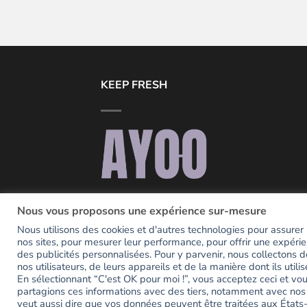
KEEP FRESH
Notre seul but, c’est d’être la petite touc
Nous vous proposons une expérience sur-mesure
de couleur, de fun et de fraicheur dans
Nous utilisons des cookies et d'autres technologies pour assurer la
votre quotidien.
nos sites, pour mesurer leur performance, pour offrir une expérie
des publicités personnalisées. Pour y parvenir, nous collectons d
nos utilisateurs, de leurs appareils et de la manière dont ils utilis
En sélectionnant “C'est OK pour moi !”, vous acceptez ceci et v
partagions ces informations avec des tiers, notamment avec nos
veut aussi dire que vos données peuvent être traitées aux États-