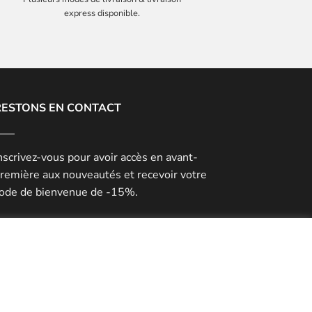
express disponible.
RESTONS EN CONTACT
nscrivez-vous pour avoir accès en avant-
remière aux nouveautés et recevoir votre
ode de bienvenue de -15%.
rreur :
Formulaire de contact non trouvé !
artagez votre expérience
ayookeepfresh