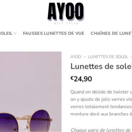
OLEIL
FAUSSES LUNETTES DE VUE
CHAÎNES DE LUNE
AYOO
>
LUNETTES DE SOLEIL
Lunettes de sole
24,90
€
Ajouter
aux
Quand on décide de twister u
favoris
on y ajoute de jolis verres 
verres totalement tendances 
monture doré aux branches é
Chaque paire de lunettes de s