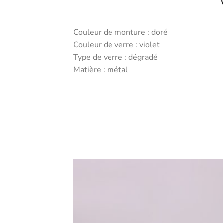
Couleur de monture : doré
Couleur de verre : violet
Type de verre : dégradé
Matière : métal
Ajouter
Ajo
aux
a
favoris
fav