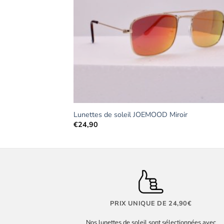
TOCK
Lunettes de soleil JOEMOOD Miroir
€
24,90
PRIX UNIQUE DE 24,90€
Nos lunettes de soleil sont sélectionnées avec