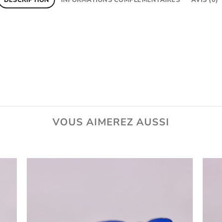
VOUS AIMEREZ AUSSI
uter
Ajouter
ux
aux
oris
favoris