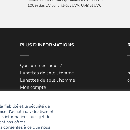
100% des UV sont filtrés : UVA, UVB et UVC.
PLUS D'INFORMATIONS
Qui sommes-nous ?
I
Lunettes de soleil femme
p
Lunettes de soleil homme
c
Mon compte
he
Mes favoris
E
Livraison et retour
 fiabilité et la sécurité de
Paiement 100% sécurisé
nce d'achat individualisée et
P
Blog
es informations au sujet de
#
ent nos offres.
ous consentez à ce que nous