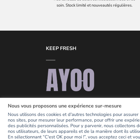
soin. Stock limité et nouveautés régulières.
KEEP FRESH
Notre seul but, c’est d’être la petite touc
Nous vous proposons une expérience sur-mesure
de couleur, de fun et de fraicheur dans
Nous utilisons des cookies et d'autres technologies pour assurer la
votre quotidien.
nos sites, pour mesurer leur performance, pour offrir une expérie
des publicités personnalisées. Pour y parvenir, nous collectons d
nos utilisateurs, de leurs appareils et de la manière dont ils utilis
En sélectionnant “C'est OK pour moi !”, vous acceptez ceci et v