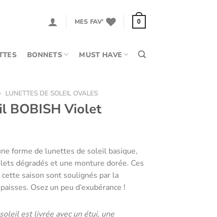
MES FAV'
0
TTES
BONNETS
MUST HAVE
>
LUNETTES DE SOLEIL OVALES
il BOBISH Violet
ne forme de lunettes de soleil basique,
violets dégradés et une monture dorée. Ces
cette saison sont soulignés par la
paisses. Osez un peu d’exubérance !
oleil est livrée avec un étui, une