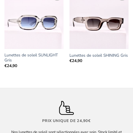
Ajouter
Ajouter
aux
aux
favoris
favoris
Lunettes de soleil SUNLIGHT
Lunettes de soleil SHINING Gris
Gris
€
24,90
€
24,90
PRIX UNIQUE DE 24,90€
Nos lunettes de soleil sont sélectionnées avec soin. Stock limité et