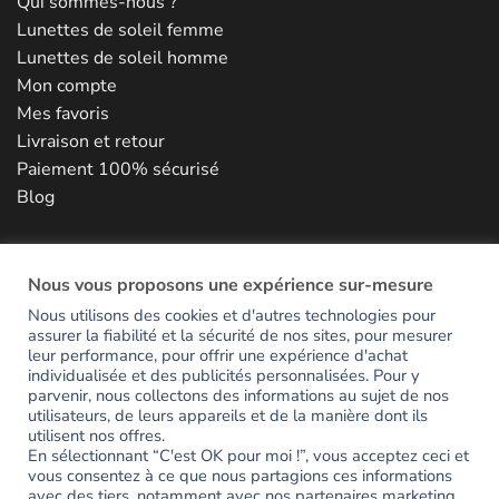
Qui sommes-nous ?
Lunettes de soleil femme
Lunettes de soleil homme
Mon compte
Mes favoris
Livraison et retour
Paiement 100% sécurisé
Blog
NOUS CONTACTER
Nous vous proposons une expérience sur-mesure
Nous utilisons des cookies et d'autres technologies pour
assurer la fiabilité et la sécurité de nos sites, pour mesurer
RESTONS EN CONTACT
leur performance, pour offrir une expérience d'achat
individualisée et des publicités personnalisées. Pour y
parvenir, nous collectons des informations au sujet de nos
Inscrivez-vous pour avoir accès en avant-première aux
utilisateurs, de leurs appareils et de la manière dont ils
utilisent nos offres.
nouveautés et recevoir votre code de bienvenue de -15%.
En sélectionnant “C'est OK pour moi !”, vous acceptez ceci et
vous consentez à ce que nous partagions ces informations
avec des tiers, notamment avec nos partenaires marketing.